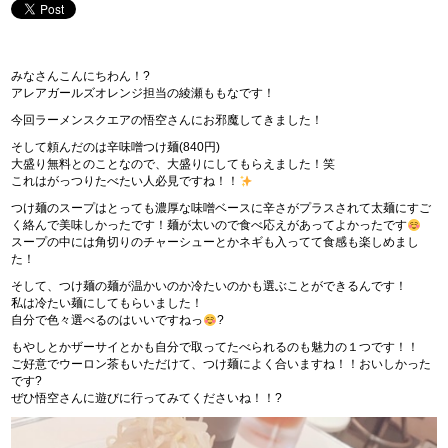
みなさんこんにちわん！?
アレアガールズオレンジ担当の綾瀬ももなです！
今回ラーメンスクエアの悟空さんにお邪魔してきました！
そして頼んだのは辛味噌つけ麺(840円)
大盛り無料とのことなので、大盛りにしてもらえました！笑
これはがっつりたべたい人必見ですね！！
つけ麺のスープはとっても濃厚な味噌ベースに辛さがプラスされて太麺にすご
く絡んで美味しかったです！麺が太いので食べ応えがあってよかったです
スープの中には角切りのチャーシューとかネギも入ってて食感も楽しめまし
た！
そして、つけ麺の麺が温かいのか冷たいのかも選ぶことができるんです！
私は冷たい麺にしてもらいました！
自分で色々選べるのはいいですねっ
?
もやしとかザーサイとかも自分で取ってたべられるのも魅力の１つです！！
ご好意でウーロン茶もいただけて、つけ麺によく合いますね！！おいしかった
です?
ぜひ悟空さんに遊びに行ってみてくださいね！！?