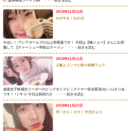
の”濃厚味噌ラーメン&#
・・・続きを読む
2019年12月11日
わかやま！わかば
やほい！ アレアガールズの山上和香葉です！ 今回は【極ジョー】さんにお邪
魔して 【チャーシュー和歌山ラーメン
・・・続きを読む
2019年12月11日
〆飯とメンマと時々味噌フェア
仮面女子候補生リーダーのビッグボイスビッグイヤー担当星流(せいら)さりあ
です！！(･∀･)ﾉ 今日は前回のさ
・・・続きを読む
2019年11月27日
辛！から！カラ！ 中元ひより