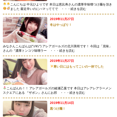
こんにちは
中元ひよりです
本日は恵比寿さんの濃厚辛味噌つけ麺を頂き
ました
最近辛いのにハマっててで
・・・続きを読む
2019年11月27日
冬はやっぱり！
みなさんこんばんは(*≧∀≦*) アレアガールズの北川美咲です！ 今回は「克味」
さんの『濃厚トンコツ味噌ラー
・・・続きを読む
2019年11月27日
寒い日にはもってこいの一杯でした
こんばんわ！！ アレアガールズの綾瀬乙葉です
本日はアレアレアラーメン
スクエアにある 『ザボン』さんにお邪
・・・続きを読む
2019年11月14日
黒つけ麺！