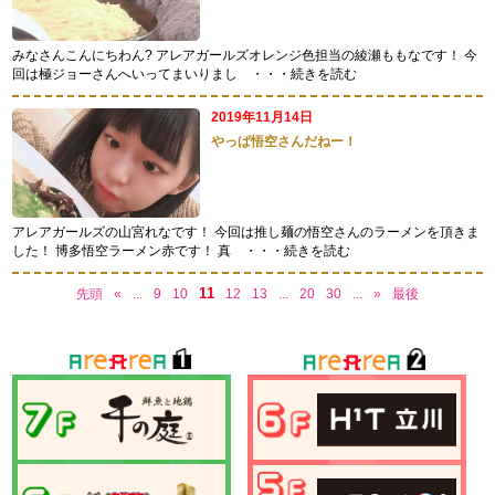
みなさんこんにちわん? アレアガールズオレンジ色担当の綾瀬ももなです！ 今
回は極ジョーさんへいってまいりまし
・・・続きを読む
2019年11月14日
やっぱ悟空さんだねー！
アレアガールズの山宮れなです！ 今回は推し麺の悟空さんのラーメンを頂きま
した！ 博多悟空ラーメン赤です！ 真
・・・続きを読む
11
先頭
«
...
9
10
12
13
...
20
30
...
»
最後