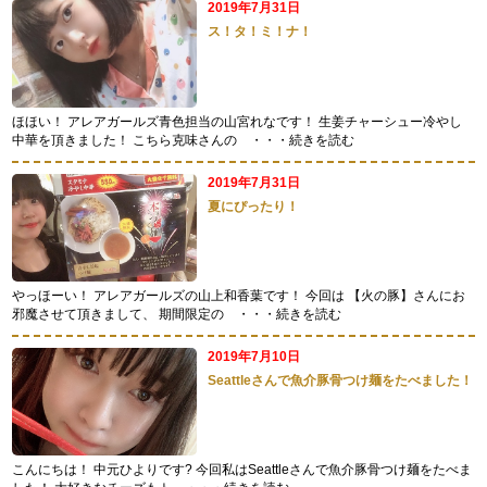
2019年7月31日
ス！タ！ミ！ナ！
ほほい！ アレアガールズ青色担当の山宮れなです！ 生姜チャーシュー冷やし
中華を頂きました！ こちら克味さんの
・・・続きを読む
2019年7月31日
夏にぴったり！
やっほーい！ アレアガールズの山上和香葉です！ 今回は 【火の豚】さんにお
邪魔させて頂きまして、 期間限定の
・・・続きを読む
2019年7月10日
Seattleさんで魚介豚骨つけ麺をたべました！
こんにちは！ 中元ひよりです? 今回私はSeattleさんで魚介豚骨つけ麺をたべま