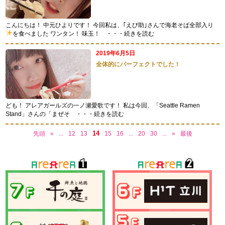
こんにちは！ 中元ひよりです！ 今回私は、｢えび助｣さんで海老そば全部入り
を食べました
ワンタン！ 味玉！
・・・続きを読む
2019年6月5日
全体的にパーフェクトでした！
ども！ アレアガールズの一ノ瀬愛歌です！ 私は今回、「Seattle Ramen
Stand」さんの「まぜそ
・・・続きを読む
14
先頭
«
...
12
13
15
16
...
20
30
...
»
最後