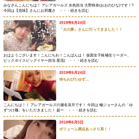
みなさんこんにちは！ アレアガールズ 水色担当 大野柊奈(おおのひな)です！?
今回は【克味】さんにお邪魔さ
・・・続きを読む
2019年6月24日
「火の豚」さんに行ってきました！！
おはようございます！こんにちわ！こんばんは！ 仮面女子候補生リーダー、
ビックボイスビッグイヤー担当 星流(
・・・続きを読む
2019年6月24日
待ちわびたゆず…
こんにちは！！ アレアガールズの瀬名深月です！ 今回は 極ジョーさんの「ゆ
ずつけ麺」をいただきました！ 超ー
・・・続きを読む
2019年6月5日
ボリューム満点あっさり系！！